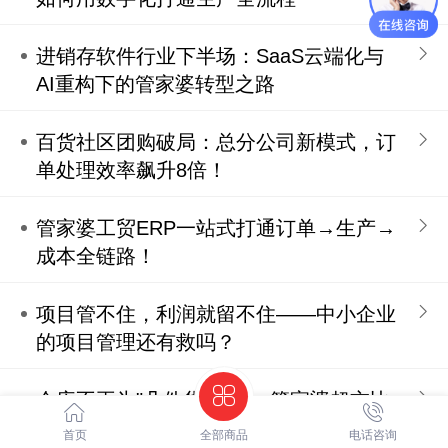
进销存软件行业下半场：SaaS云端化与
AI重构下的管家婆转型之路
百货社区团购破局：总分公司新模式，订
单处理效率飙升8倍！
管家婆工贸ERP一站式打通订单→生产→
成本全链路！
项目管不住，利润就留不住——中小企业
的项目管理还有救吗？
仓库不再为"几件货"停摆：管家婆超交比
例控制实战解析
首页
全部商品
电话咨询